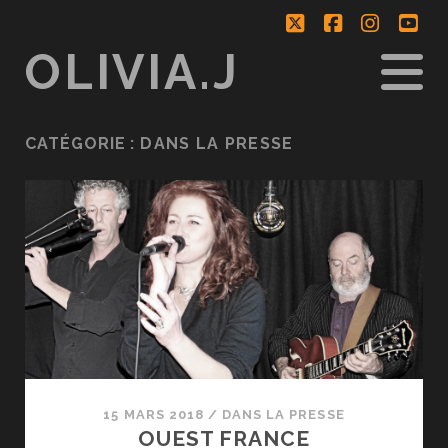
twitter
facebook
instag
yo
OLIVIA.J
CATÉGORIE :
DANS LA PRESSE
15 MARS 2018
/
DANS LA PRESSE
OUEST FRANCE